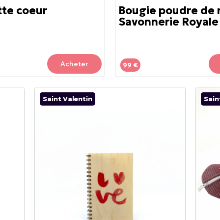
te coeur
Bougie poudre de ri
Savonnerie Royale
Acheter
99 €
Saint Valentin
Sain