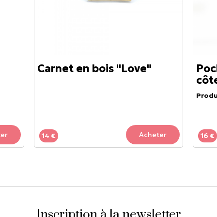
Carnet en bois "Love"
Poc
côte
Produ
er
Acheter
14 €
16 €
Inscription à la newsletter