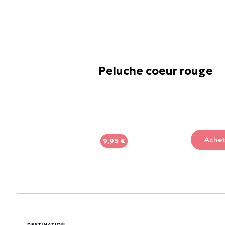
Peluche coeur rouge
Achet
9,95 €