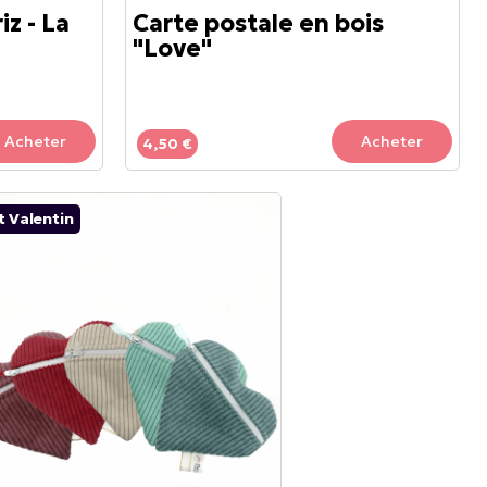
z - La
Carte postale en bois
"Love"
Acheter
Acheter
4,50 €
t Valentin