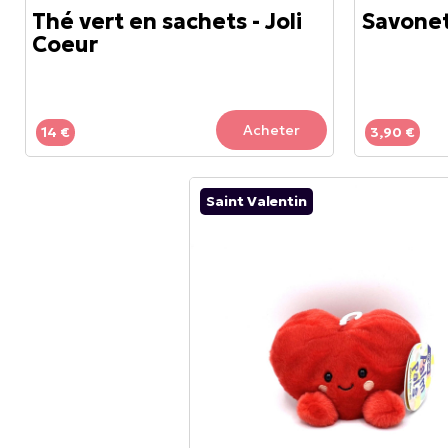
Thé vert en sachets - Joli
Savonet
Coeur
Acheter
14 €
3,90 €
Saint Valentin