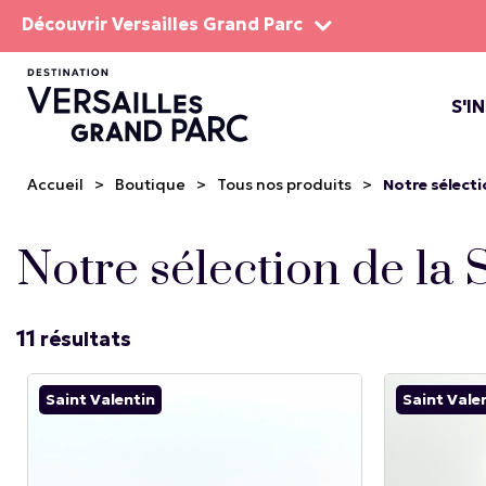
Découvrir Versailles Grand Parc
S'I
LE DOMA
LES SP
Accueil
>
Boutique
>
Tous nos produits
>
Notre sélecti
Notre sélection de la 
11
résultats
Saint Valentin
Saint Vale