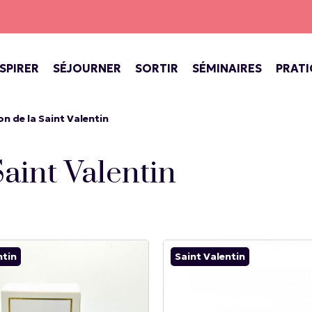
NSPIRER
SÉJOURNER
SORTIR
SÉMINAIRES
PRAT
INE DE VERSAILLES
ECTACLES AU CHÂTEAU
SPECTACLES, CONCERTS, THÉÂTR
BARS, COFFEE SHOP, SALONS DE THÉ
VERSAILLES, VILLE ROYALE
on de la Saint Valentin
Saint Valentin
ntin
Saint Valentin