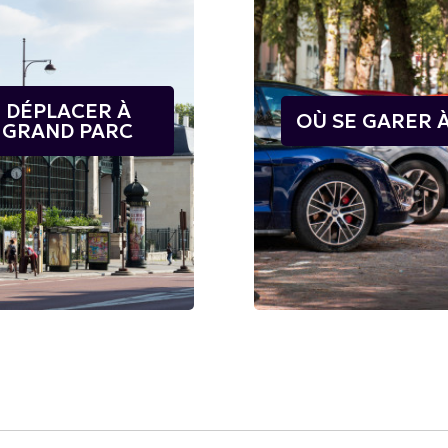
E DÉPLACER À
OÙ SE GARER À
 GRAND PARC