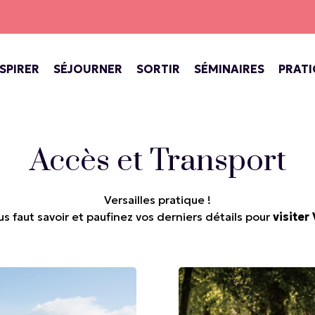
NSPIRER
SÉJOURNER
SORTIR
SÉMINAIRES
PRAT
INE DE VERSAILLES
ECTACLES AU CHÂTEAU
SPECTACLES, CONCERTS, THÉÂTR
BARS, COFFEE SHOP, SALONS DE THÉ
VERSAILLES, VILLE ROYALE
Accès et Transport
Versailles pratique !
us faut savoir et paufinez vos derniers détails pour
visiter