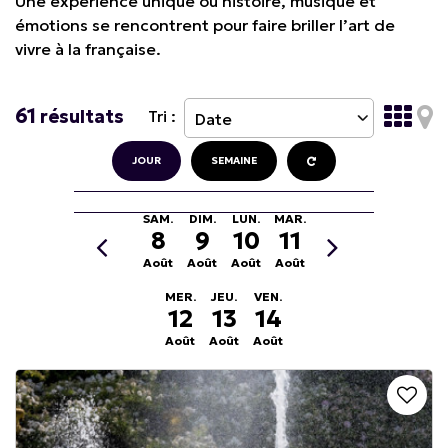
Une expérience unique où histoire, musique et
émotions se rencontrent pour faire briller l’art de
vivre à la française.
61
résultats
Tri :
JOUR
SEMAINE
SAM.
DIM.
LUN.
MAR.
8
9
10
11
Août
Août
Août
Août
MER.
JEU.
VEN.
12
13
14
Août
Août
Août