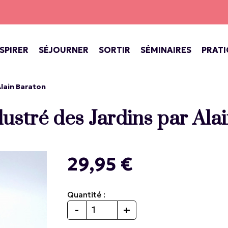
NSPIRER
SÉJOURNER
SORTIR
SÉMINAIRES
PRAT
INE DE VERSAILLES
ECTACLES AU CHÂTEAU
SPECTACLES, CONCERTS, THÉÂTR
BARS, COFFEE SHOP, SALONS DE THÉ
VERSAILLES, VILLE ROYALE
Alain Baraton
lustré des Jardins par Ala
29,95 €
Quantité :
-
+