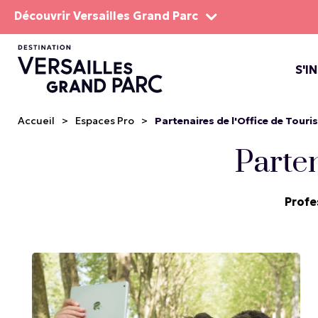
Découvrir Versailles Grand Parc
S'I
LE DOMA
LES SP
Accueil
>
Espaces Pro
>
Partenaires de l'Office de Tour
Parten
Profe