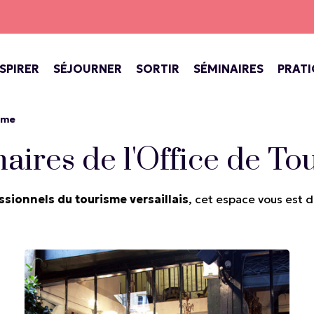
NSPIRER
SÉJOURNER
SORTIR
SÉMINAIRES
PRAT
INE DE VERSAILLES
ECTACLES AU CHÂTEAU
SPECTACLES, CONCERTS, THÉÂTR
BARS, COFFEE SHOP, SALONS DE THÉ
VERSAILLES, VILLE ROYALE
isme
aires de l'Office de T
ssionnels du tourisme versaillais
, cet espace vous est 