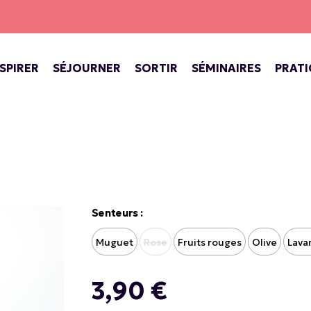
NSPIRER
SÉJOURNER
SORTIR
SÉMINAIRES
PRAT
INE DE VERSAILLES
ECTACLES AU CHÂTEAU
SPECTACLES, CONCERTS, THÉÂTR
BARS, COFFEE SHOP, SALONS DE THÉ
VERSAILLES, VILLE ROYALE
Senteurs :
Muguet
Rose
Fruits rouges
Olive
Lava
3,90 €