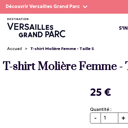
Découvrir Versailles Grand Parc
S'I
LE DOMA
LES SP
Accueil
>
T-shirt Molière Femme - Taille S
T-shirt Molière Femme - T
25 €
Quantité :
-
+