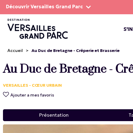
Découvrir Versailles Grand Parc
S'I
LE DOMA
LES SP
Accueil
>
Au Duc de Bretagne - Crêperie et Brasserie
Au Duc de Bretagne - Crê
VERSAILLES - CŒUR URBAIN
Ajouter a mes favoris
Présentation
Ta