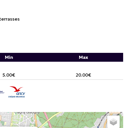
terrasses
Min
Max
5.00€
20.00€