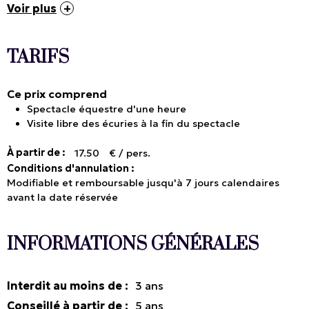
Voir plus
TARIFS
Ce prix comprend
Spectacle équestre d'une heure
Visite libre des écuries à la fin du spectacle
À partir de :
17.50
€ / pers.
Conditions d'annulation :
Modifiable et remboursable jusqu'à 7 jours calendaires
avant la date réservée
INFORMATIONS GÉNÉRALES
Interdit au moins de
:
3
ans
Conseillé à partir de
:
5
ans