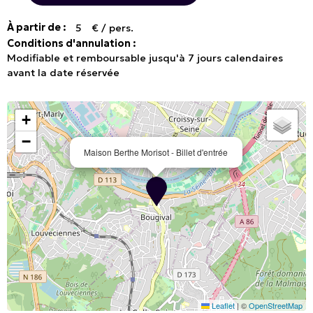
À partir de :
5
€ / pers.
Conditions d'annulation :
Modifiable et remboursable jusqu'à 7 jours calendaires
avant la date réservée
+
−
Maison Berthe Morisot - Billet d'entrée
Leaflet
|
©
OpenStreetMap