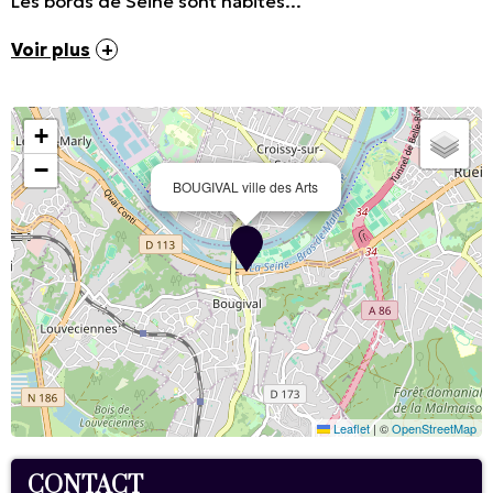
Les bords de Seine sont habités...
Voir plus
+
−
BOUGIVAL ville des Arts
Leaflet
|
©
OpenStreetMap
CONTACT