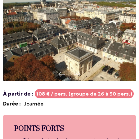
À partir de
:
108
€ / pers. (groupe de 26 à 30 pers.)
Durée
:
Journée
POINTS FORTS