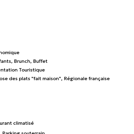
onomique
fants
Brunch
Buffet
tation Touristique
ose des plats "fait maison"
Régionale française
urant climatisé
Parking souterrain