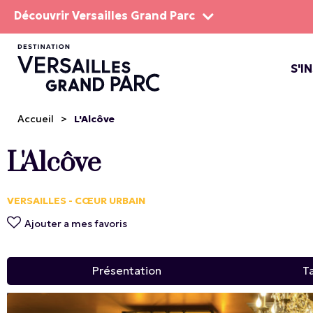
Découvrir Versailles Grand Parc
S'I
LE DOMA
LES SP
Accueil
>
L'Alcôve
L'Alcôve
VERSAILLES - CŒUR URBAIN
Ajouter a mes favoris
Présentation
Ta