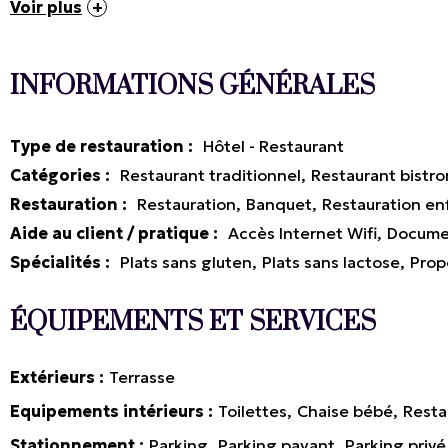
Voir plus
INFORMATIONS GÉNÉRALES
Type de restauration
:
Hôtel - Restaurant
Catégories
:
Restaurant traditionnel
Restaurant bistr
Restauration
:
Restauration
Banquet
Restauration en
Aide au client / pratique
:
Accès Internet Wifi
Documen
Spécialités
:
Plats sans gluten
Plats sans lactose
Prop
ÉQUIPEMENTS ET SERVICES
Extérieurs
Terrasse
Equipements intérieurs
Toilettes
Chaise bébé
Resta
Stationnement
Parking
Parking payant
Parking privé