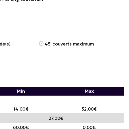
sée(s)
45
couverts maximum
Min
Max
14.00€
32.00€
27.00€
60.00€
0.00€