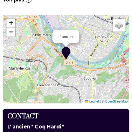
+
−
L' ancien
Leaflet
|
©
OpenStreetMap
CONTACT
L' ancien " Coq Hardi"