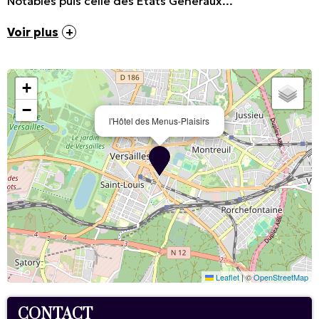
Notables puis celle des Etats Généraux...
Voir plus
+
−
l'Hôtel des Menus-Plaisirs
Leaflet
|
©
OpenStreetMap
CONTACT