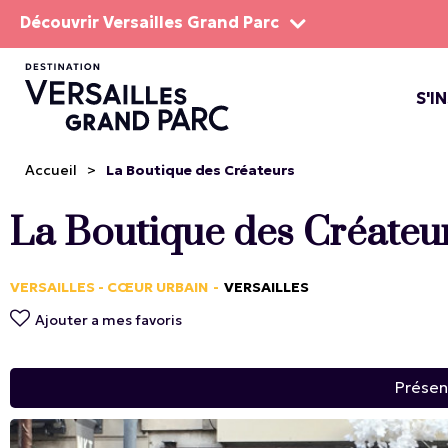
Découvrir Versailles Grand Parc
S'I
LE DOMA
LES SP
Accueil
>
La Boutique des Créateurs
La Boutique des Créateu
VERSAILLES - CŒUR URBAIN
VERSAILLES
Ajouter a mes favoris
Présen