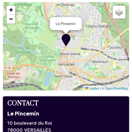
+
−
Le Pincemin
Leaflet
|
©
OpenStreetMap
CONTACT
Le Pincemin
10 boulevard du Roi
78000
VERSAILLES