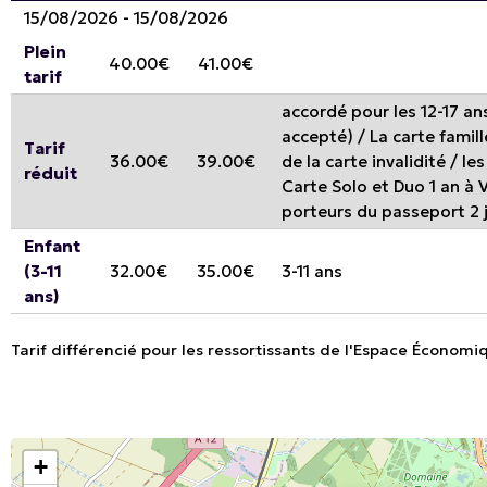
15/08/2026 - 15/08/2026
Plein
40.00€
41.00€
tarif
accordé pour les 12-17 ans 
accepté) / La carte famil
Tarif
36.00€
39.00€
de la carte invalidité / l
réduit
Carte Solo et Duo 1 an à V
porteurs du passeport 2 
Enfant
(3-11
32.00€
35.00€
3-11 ans
ans)
Tarif différencié pour les ressortissants de l'Espace Économi
+