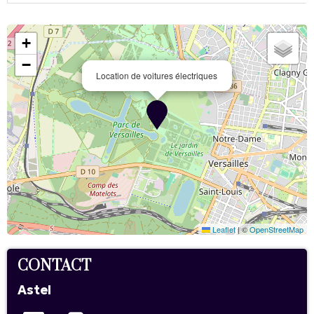
+
−
Location de voitures électriques
Leaflet
|
©
OpenStreetMap
CONTACT
Astel