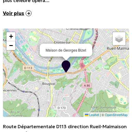
plus célèbre opéra...
Voir plus
+
−
Maison de Georges Bizet
Leaflet
|
©
OpenStreetMap
Route Départementale D113 direction Rueil-Malmaison