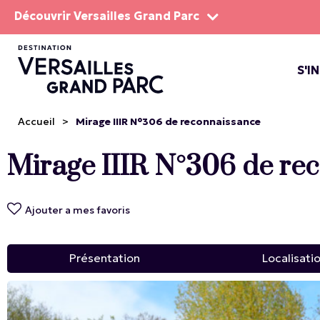
Découvrir Versailles Grand Parc
S'I
LE DOMA
LES SP
Accueil
>
Mirage IIIR N°306 de reconnaissance
Mirage IIIR N°306 de re
Ajouter a mes favoris
Présentation
Localisati