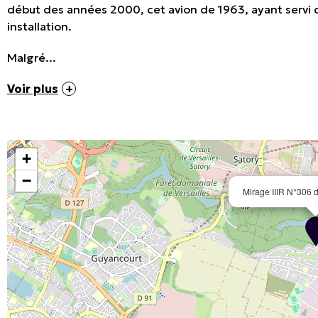
début des années 2000, cet avion de 1963, ayant servi d
installation.
Malgré...
Voir plus
+
−
Mirage IIIR N°306 