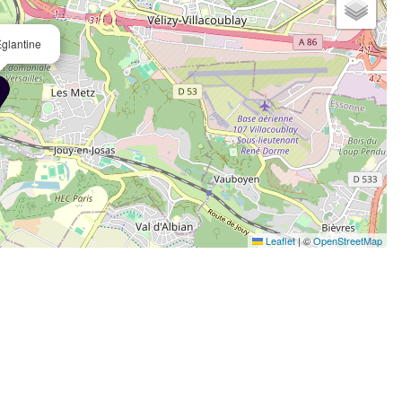
Églantine
Leaflet
|
©
OpenStreetMap