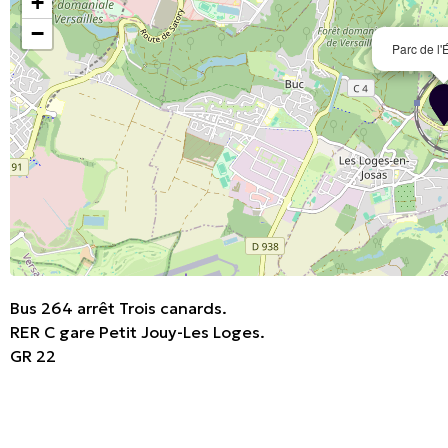
+
−
Parc de l'
Bus 264 arrêt Trois canards.
RER C gare Petit Jouy-Les Loges.
GR 22