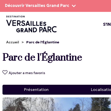
Découvrir Versailles Grand Parc
S'I
LE DOMA
LES SP
Accueil
>
Parc de l'Églantine
Parc de l'Églantine
Ajouter a mes favoris
Présentation
Localisati