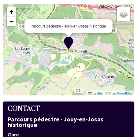
+
−
Parcours pédestre - Jouy-en-Josas historique
Leaflet
|
©
OpenStreetMap
CONTACT
Parcours pédestre - Jouy-en-Josas
historique
Gare