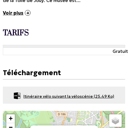
de la Toile de Jouy. Ce musée est...
Voir plus
TARIFS
Gratuit
Téléchargement
Itinéraire vélo suivant la véloscénie
(25.49 Ko)
+
−