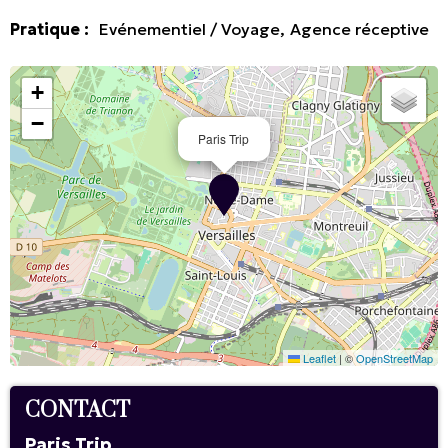
Pratique
:
Evénementiel / Voyage
Agence réceptive
+
−
Paris Trip
Leaflet
|
©
OpenStreetMap
CONTACT
Paris Trip