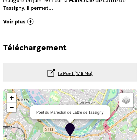
Inauguré en juin 1971 par la Maréchale de Lattre de
Tassigny, il permet...
Voir plus
Téléchargement
le Pont
(1.18 Mo)
+
−
Pont du Maréchal de Lattre de Tassigny