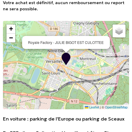
Votre achat est définitif, aucun remboursement ou report
ne sera possible.
+
−
Royale Factory - JULIE BIGOT EST CULOTTEE
Leaflet
|
©
OpenStreetMap
En voiture : parking de l'Europe ou parking de Sceaux