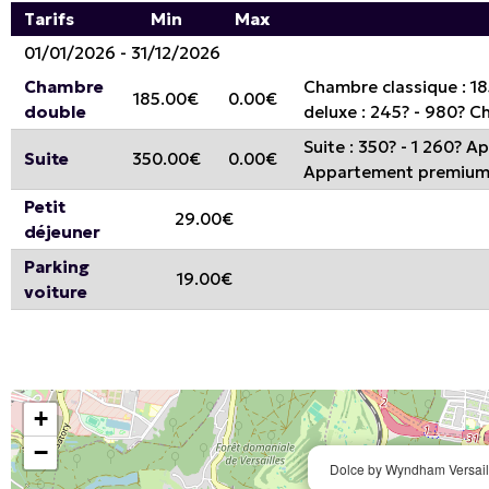
Tarifs
Min
Max
01/01/2026 - 31/12/2026
Chambre
Chambre classique : 1
185.00€
0.00€
double
deluxe : 245? - 980? C
Suite : 350? - 1 260? A
Suite
350.00€
0.00€
Appartement premium : 
Petit
29.00€
déjeuner
Parking
19.00€
voiture
+
−
Dolce by Wyndham Versail