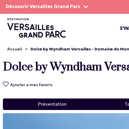
Découvrir Versailles Grand Parc
S'I
LE DOMA
LES SP
Accueil
>
Dolce by Wyndham Versailles - Domaine du Mon
Dolce by Wyndham Versai
Ajouter a mes favoris
Présentation
Ta