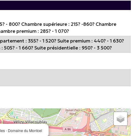
85? - 800? Chambre supérieure : 215? -860? Chambre
hambre premium : 285? - 1 070?
ppartement : 355? - 1 520? Suite premium : 440? - 1 630?
505? - 1 660? Suite présidentielle : 950? - 3 500?
les - Domaine du Montcel