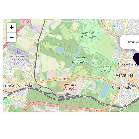
+
−
Hôtel d