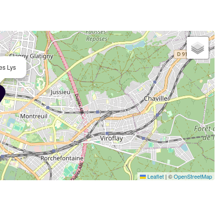
es Lys
Leaflet
|
©
OpenStreetMap