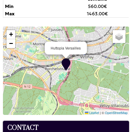
560.00€
1463.00€
+
−
Huttopia Versailles
Leaflet
|
©
OpenStreetMap
CONTACT