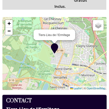
Gratuit
Inclus.
+
−
Tiers-Lieu de l’Ermitage
Leaflet
|
©
OpenStreetMap
CONTACT