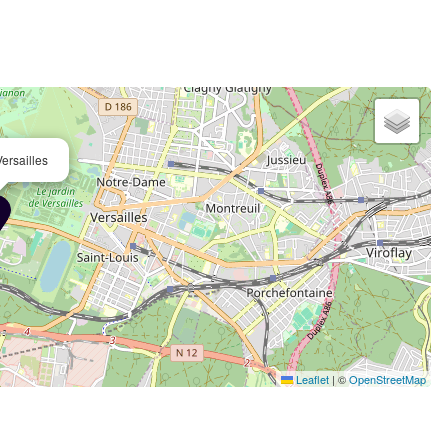
ersailles
Leaflet
|
©
OpenStreetMap