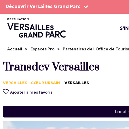
Découvrir Versailles Grand Parc
S'I
LE DOMA
LES SP
Accueil
>
Espaces Pro
>
Partenaires de l'Office de Tour
Transdev Versailles
VERSAILLES - CŒUR URBAIN
VERSAILLES
Ajouter a mes favoris
Locali