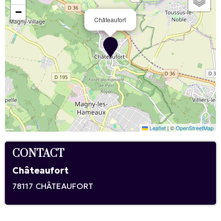
−
Châteaufort
Leaflet
|
©
OpenStreetMap
CONTACT
Châteaufort
78117
CHÂTEAUFORT