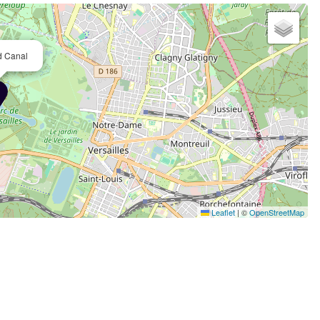
d Canal
Leaflet
|
©
OpenStreetMap