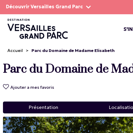
Découvrir Versailles Grand Parc
S'I
LE DOMA
LES SP
Accueil
>
Parc du Domaine de Madame Elisabeth
Parc du Domaine de Mad
Ajouter a mes favoris
Présentation
Localisati