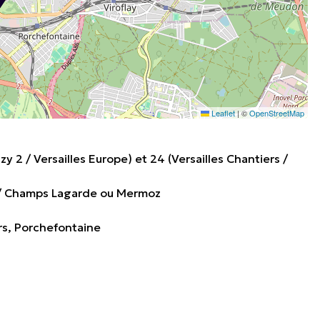
Leaflet
|
©
OpenStreetMap
zy 2 / Versailles Europe) et 24 (Versailles Chantiers /
el / Champs Lagarde ou Mermoz
ers, Porchefontaine