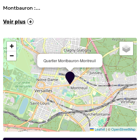
Montbauron :...
Voir plus
+
−
Quartier Montbauron-Montreuil
Leaflet
|
©
OpenStreetMap